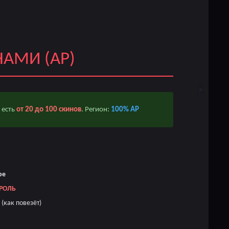
НАМИ (AP)
 есть
от 20 до 100 скинов
. Регион:
100% AP
ре
РОЛЬ
(как повезёт)