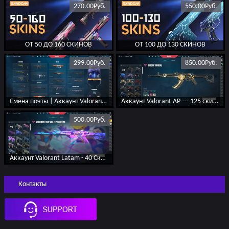
270.00Руб.
550.00Руб.
ОТ 50 ДО 160 СКИНОВ
ОТ 100 ДО 130 СКИНОВ
299.00Руб.
850.00Руб.
Смена почты | Аккаунт Valorant 14 Скинов - Заброшен
Аккаунт Valorant AP — 125 скинов — Origin Vandal, Magepunk — Заброшен
500.00Руб.
Аккаунт Valorant Latam - 40 Скинов - VALORANT GO! Vol. 1,Sakura,Luxe - Заброшен
Контакты